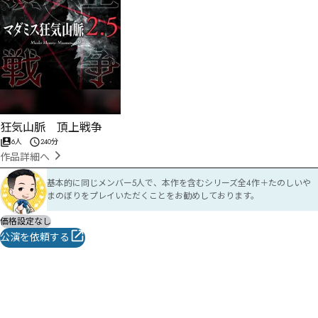
狂気山脈 頂上戦争
6人
240分
作品詳細へ
基本的に同じメンバー5人で、本作を含むシリーズ全4作＋たのしいや
まのぼりをプレイいただくことをお勧めしております。
価格設定なし
公演を依頼する