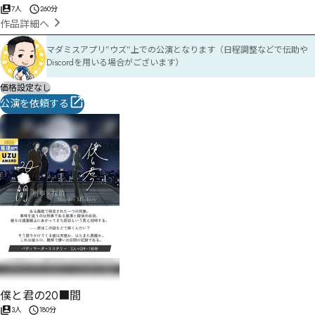
7人
260分
作品詳細へ
マダミスアプリ”ウズ”上での公演となります（日程調整などで伝助や
Discordを用いる場合がございます）
価格設定なし
公演を依頼する
僕と君の20■間
3人
180分