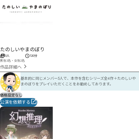
たのしいやまのぼり
5人
120分
男性3名・女性2名
作品詳細へ
基本的に同じメンバー5人で、本作を含むシリーズ全4作＋たのしいや
まのぼりをプレイいただくことをお勧めしております。
価格設定なし
公演を依頼する