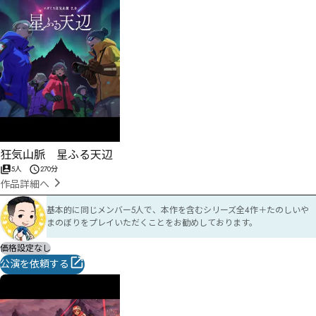
狂気山脈 星ふる天辺
5人
270分
作品詳細へ
基本的に同じメンバー5人で、本作を含むシリーズ全4作＋たのしいや
まのぼりをプレイいただくことをお勧めしております。
価格設定なし
公演を依頼する