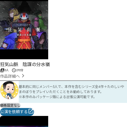
狂気山脈 陰謀の分水嶺
5人
270分
作品詳細へ
基本的に同じメンバー5人で、本作を含むシリーズ全4作＋たのしいや
まのぼりをプレイいただくことをお勧めしております。

※本作のみパッケージ版による出張公演可能です。
価格設定なし
公演を依頼する