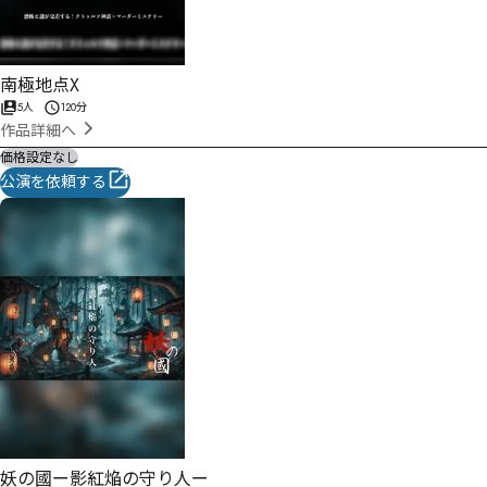
南極地点X
5人
120分
作品詳細へ
価格設定なし
公演を依頼する
妖の國ー影紅焔の守り人ー