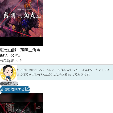
狂気山脈 薄明三角点
5人
270分
作品詳細へ
基本的に同じメンバー5人で、本作を含むシリーズ全4作＋たのしいや
まのぼりをプレイいただくことをお勧めしております。
価格設定なし
公演を依頼する