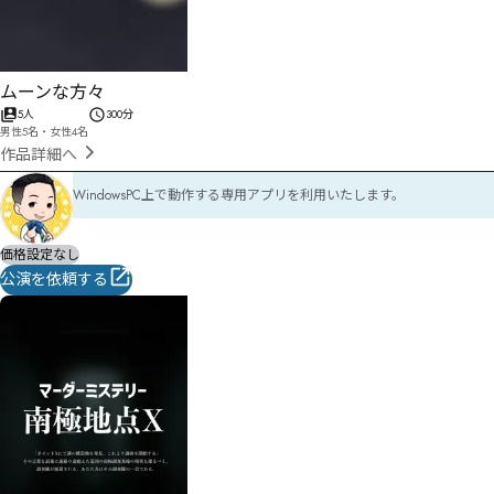
ムーンな方々
5人
300分
男性5名・女性4名
作品詳細へ
WindowsPC上で動作する専用アプリを利用いたします。
価格設定なし
公演を依頼する