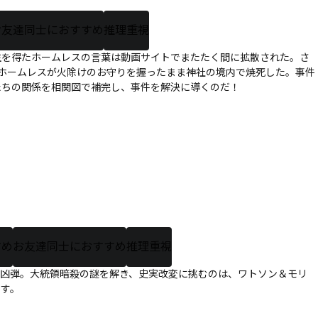
お友達同士におすすめ
推理重視
生を得たホームレスの言葉は動画サイトでまたたく間に拡散された。さ
ホームレスが火除けのお守りを握ったまま神社の境内で焼死した。事件
たちの関係を相関図で補完し、事件を解決に導くのだ！
すめ
お友達同士におすすめ
推理重視
3発の凶弾。大統領暗殺の謎を解き、史実改変に挑むのは、ワトソン＆モリ
ます。