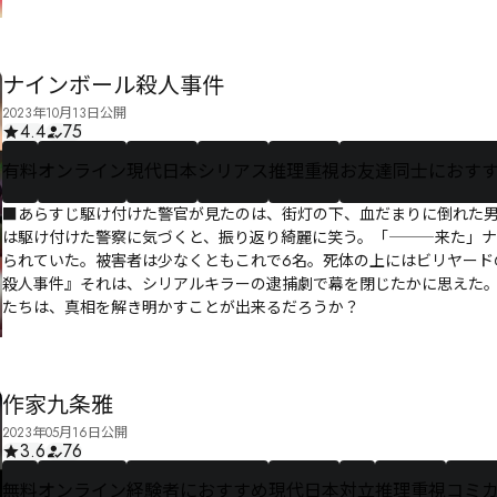
ナインボール殺人事件
2023年10月13日公開
4.4
75
有料
オンライン
現代日本
シリアス
推理重視
お友達同士におす
■あらすじ駆け付けた警官が見たのは、街灯の下、血だまりに倒れた
は駆け付けた警察に気づくと、振り返り綺麗に笑う。「―――来た」ナ
られていた。被害者は少なくともこれで6名。死体の上にはビリヤード
殺人事件』それは、シリアルキラーの逮捕劇で幕を閉じたかに思えた
たちは、真相を解き明かすことが出来るだろうか？
作家九条雅
2023年05月16日公開
3.6
76
無料
オンライン
経験者におすすめ
現代日本
対立
推理重視
コミ