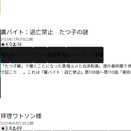
裏バイト：逃亡禁止 たつ子の謎
2025年11月07日公開
4.0
16
有料
オンライン
ホラー
推理重視
ロールプレイ重視
「たつ子展」で働くことになった黒嶺ユメと白浜和美。夜の美術館で
で起こり……。これは『裏バイト：逃亡禁止』第108話～第110話「美術
拝啓ワトソン様
2025年08月21日公開
3.8
69