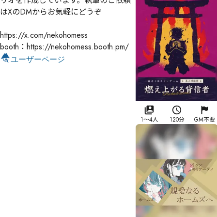
リオを作成しています。執筆のご依頼
はXのDMからお気軽にどうぞ 

https://x.com/nekohomess

booth：https://nekohomess.booth.pm/
ユーザーページ
1
〜
4
人
120分
GM不要