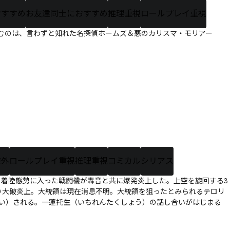
おすすめ
お友達同士におすすめ
推理重視
ロールプレイ重視
むのは、言わずと知れた名探偵ホームズ＆悪のカリスマ・モリアー
海外
ロールプレイ重視
推理重視
コミカル
シリアス
着陸態勢に入った戦闘機が轟音と共に爆発炎上した。上空を旋回する3
り大破炎上。大統領は現在消息不明。大統領を狙ったとみられるテロリ
い）される。一蓮托生（いちれんたくしょう）の話し合いがはじまる――