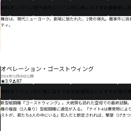
無料
オンライン
現代海外
シリアス
初心者におすすめ
経験者に
舞台は、現代ニューヨーク。劇場に放たれた、2発の弾丸。難事件に挑
ティ。
オペレーション・ゴーストウィング
2024年12月08日公開
3.9
87
有料
オンライン
初心者におすすめ
お友達同士におすすめ
現代
新型戦闘機『ゴーストウィング』。大統領も訪れた空母での最終試験。
機の複座（2人乗り）型戦闘機に通信が入る。『ナイト4は爆発物によ
ストが、――君たち6人の中にいる』犯人だと断定されれば、撃墜（げきつ