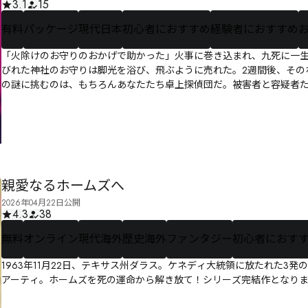
3.1
15
有料
パッケージ
現代日本
初心者におすすめ
経験者におすすめ
「火除けのお守りのおかげで助かった」火事に巻き込まれ、九死に一
びれた神社のお守りは脚光を浴び、飛ぶように売れた。2週間後、その
の謎に挑むのは、もちろんあなたたち卓上探偵団だ。被害者と容疑者
親愛なるホームズへ
2026年04月22日公開
4.3
38
無料
オンライン
現代海外
歴史海外
ファンタジー
初心者におす
1963年11月22日、テキサス州ダラス。ケネディ大統領に放たれた
アーティ。ホームズを死の運命から解き放て！シリーズ完結作となり