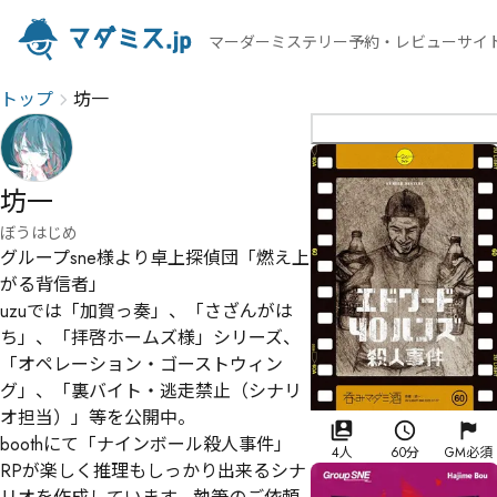
マーダーミステリー予約・レビューサイ
トップ
坊一
坊一
ぼうはじめ
グループsne様より卓上探偵団「燃え上
がる背信者」

uzuでは「加賀っ奏」、「さざんがは
ち」、「拝啓ホームズ様」シリーズ、
「オペレーション・ゴーストウィン
グ」、「裏バイト・逃走禁止（シナリ
オ担当）」等を公開中。

boothにて「ナインボール殺人事件」

4人
60分
GM必須
RPが楽しく推理もしっかり出来るシナ