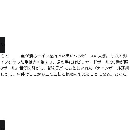
すめ
男性と―――血が滴るナイフを持った黒いワンピースの人影。その人影
イフを持った手は赤く染まり、逆の手にはビリヤードボールの8番が握
のボール。世間を騒がし、街を恐怖におとしいれた『ナインボール連続
。しかし、事件はここから二転三転と様相を変えることになる。あなた
カル