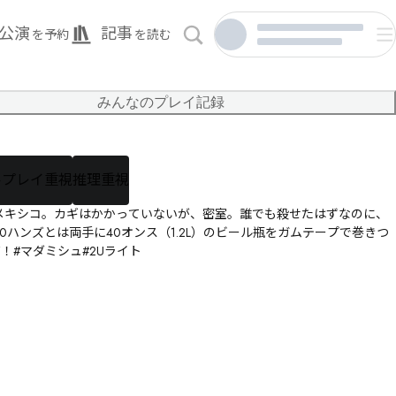
公演
記事
を予約
を読む
みんなのプレイ記録
ルプレイ重視
推理重視
メキシコ。カギはかかっていないが、密室。誰でも殺せたはずなのに、
ハンズとは両手に40オンス（1.2L）のビール瓶をガムテープで巻きつ
#マダミシュ#2Uライト