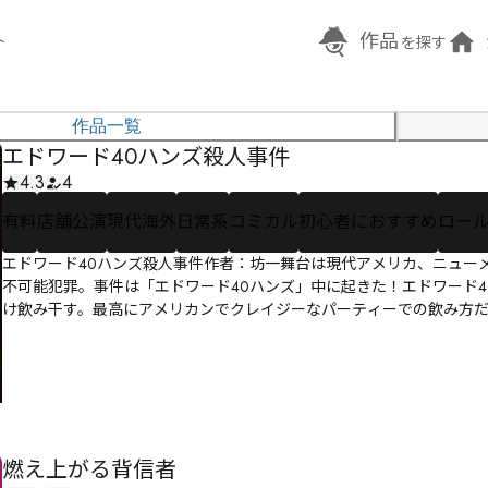
作品
ト
を探す
作品一覧
エドワード40ハンズ殺人事件
4.3
4
有料
店舗公演
現代海外
日常系
コミカル
初心者におすすめ
ロー
エドワード40ハンズ殺人事件作者：坊一舞台は現代アメリカ、ニュー
不可能犯罪。事件は「エドワード40ハンズ」中に起きた！エドワード40
け飲み干す。最高にアメリカンでクレイジーなパーティーでの飲み方だ！
燃え上がる背信者