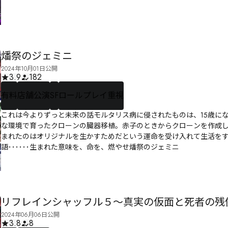
燔祭のジェミニ
2024年10月01日公開
3.9
182
有料
店舗公演
SF
ロールプレイ重視
これは今よりずっと未来の話モルタリス病に侵されたものは、15歳に
な環境で育ったクローンの臓器移植。赤子のときからクローンを作成
まれたのはオリジナルを生かすためだという運命を受け入れて生活を
語･･････生まれた意味を、命を、燃やせ燔祭のジェミニ
リフレインシャッフル５〜真実の仮面と死者の残
2024年06月06日公開
3.8
8