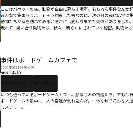
ここはパペットの森。動物が自由に暮らす場所。もちろん事件なんか
みんなで集まろうよ！」そう約束した筈なのに、次の日の夜に広場に
動物たちが家を訪ねてみるとそこには変わり果てた死体がありました
現れて…疑い合う動物たち、徐々に明らかにされていく秘密。動物た
事件はボードゲームカフェで
2020年03月23日公開
3.1
15
有料
パッケージ
オンライン
いつも通っているボードゲームカフェ。顔なじみの常連たち。でも今
ボードゲームの最中に一人の常連が倒れ込んだ。一体なぜ？こんな人
ミステリー。