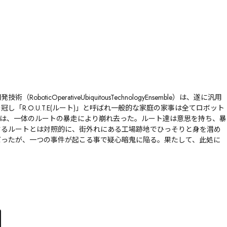
OperativeUbiquitousTechnologyEnsemble）は、遂に汎用
R.O.U.T.E(ルート)」と呼ばれ一般的な家庭の家事は全てロボット
見は、一体のルートの暴走により崩れ去った。ルート達は意思を持ち、暴
するルートとは対照的に、街外れにある工場跡地でひっそりと身を潜め
だったが、一つの事件が起こる事で疑心暗鬼に陥る。果たして、此処に
め