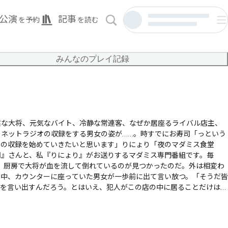
公演
記事
を予約
を読む
みんなのプレイ記録
黙な大将、元気なバイト、冷静な常連客、なぜか居座るライバル店主、
ネットラジオの収録をする男女の姿が……。時すでにお寿司「っという
」の収録を始めていきたいと思います」りにょり「夜のマダミス食堂
司』さんと、私『りにょり』がお送りするマダミス専門番組です。毎
。厨房で大将が血を流して倒れているのが見つかったのだ。外は相変わ
る中、カウンターに座っていた男女が一歩前に出て言い放つ。「そうだ皆
何を言い出すんだろう。とはいえ、犯人がこの店の中に居ることだけは確
ができるのだろうか。