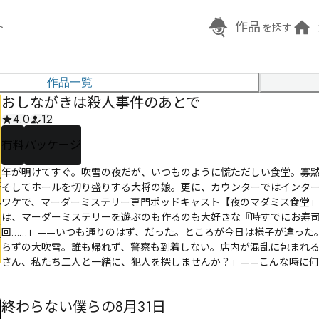
作品
ト
を探す
作品一覧
おしながきは殺人事件のあとで
4.0
12
有料
パッケージ
年が明けてすぐ。吹雪の夜だが、いつものように慌ただしい食堂。寡
そしてホールを切り盛りする大将の娘。更に、カウンターではインター
ワケで、マーダーミステリー専門ポッドキャスト【夜のマダミス食堂
は、マーダーミステリーを遊ぶのも作るのも大好きな『時すでにお寿
回……」——いつも通りのはず、だった。ところが今日は様子が違った
らずの大吹雪。誰も帰れず、警察も到着しない。店内が混乱に包まれ
さん、私たち二人と一緒に、犯人を探しませんか？」——こんな時に
かである。果たしてこの混乱の中で、大将の死の真相へ辿り着くこと
終わらない僕らの8月31日