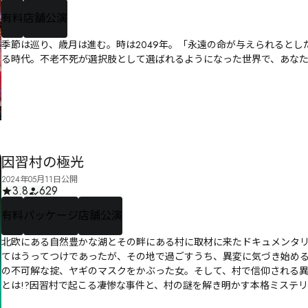
有料
店舗公演
季節は巡り、歳月は進む。時は2049年。「永遠の命が与えられると
る時代。不老不死が選択肢として選ばれるようになった世界で、あな
因習村の極光
2024年05月11日公開
3.8
629
有料
パッケージ
店舗公演
北欧にある自然豊かな湖とその畔にある村に取材に来たドキュメンタ
てはうってつけであったが、その地で過ごすうち、異変に気づき始め
の不可解な掟、ヤギのマスクをかぶった女。そして、村で信仰される異
とは!?因習村で起こる凄惨な事件と、村の謎を解き明かす本格ミステ