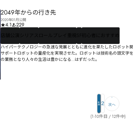
2049年からの行き先
2020年01月公開
4.1
229
店舗公演
シリアス
ロールプレイ重視
SF
初心者におすすめ
ハイパーテクノロジーの急速な発展とともに進化を果たしたロボット開発技術（Robotic
サポートロボットの量産化を実現させた。ロボットは技術名の頭文字を冠し「
の業務となり人々の生活は豊かになる…はずだった。
1
2
次へ
(1-10件目 / 12件中)