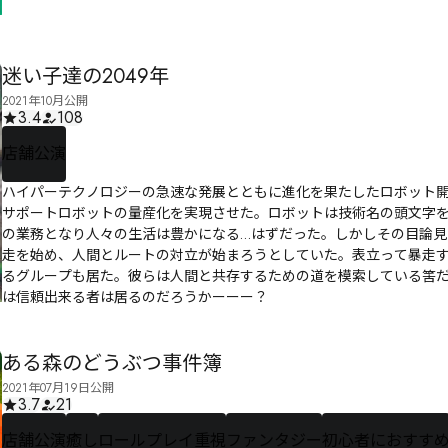
迷い子達の2049年
2021年10月公開
3.4
108
店舗公演
ハイパーテクノロジーの急速な発展とともに進化を果たしたロボット開発技術（Robotic
サポートロボットの量産化を実現させた。ロボットは技術名の頭文字を冠し「
の業務となり人々の生活は豊かになる…はずだった。しかしその目論
走を始め、人間とルートの対立が始まろうとしていた。表立って暴走
るグループも居た。彼らは人間と共存するための道を模索している筈
は信頼出来る者は居るのだろうかーーー？
ある森のどうぶつ事件簿
2021年07月19日公開
3.7
21
店舗公演
癒し
ロールプレイ重視
ファンタジー
初心者におすす