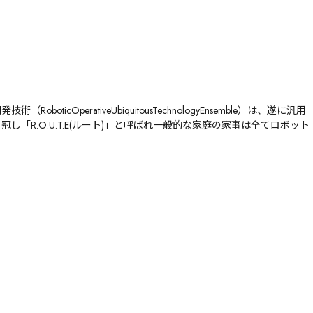
OperativeUbiquitousTechnologyEnsemble）は、遂に汎用
R.O.U.T.E(ルート)」と呼ばれ一般的な家庭の家事は全てロボット