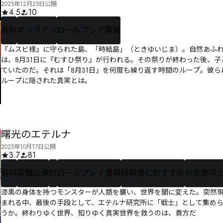
2025年12月25日公開
4.5
10
有料
オンライン
ロールプレイ重視
『ムスビ様』に守られた島、「時結島」（ときゆいじま）。自然あふ
は、8月31日に『むすひ祭り』が行われる。その祭りが終わった後、子
ていたのだ。それは「8月31日」を何度も繰り返す時間のループ。彼
ループに隠された真実とは――。
曙光のエテルナ
2025年10月17日公開
3.7
81
有料
店舗公演
SF
ロールプレイ重視
経験者におすすめ
お友達同
漆黒の身体を持つモンスターが人類を襲い、世界を闇に変えた。突然
まれる中、最後の手段として、エテルナ研究所に「戦士」として集め
うか。終わりゆく世界、知りゆく真実世界を救うのは、貴方だ