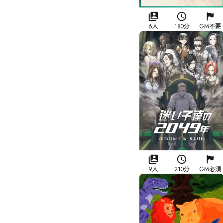
6人
180分
GM不要
9人
210分
GM必須