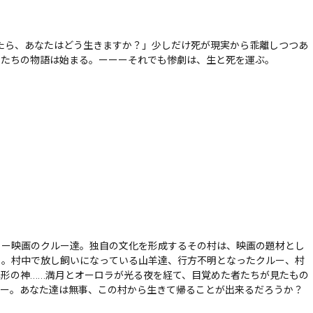
したら、あなたはどう生きますか？」少しだけ死が現実から乖離しつつあ
たたちの物語は始まる。ーーーそれでも惨劇は、生と死を運ぶ。
リー映画のクルー達。独自の文化を形成するその村は、映画の題材とし
る。村中で放し飼いになっている山羊達、行方不明となったクルー、村
形の神……満月とオーロラが光る夜を経て、目覚めた者たちが見たもの
リー。あなた達は無事、この村から生きて帰ることが出来るだろうか？