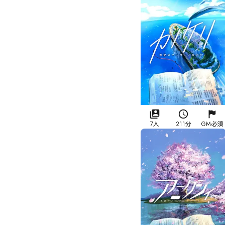
7人
211分
GM必須