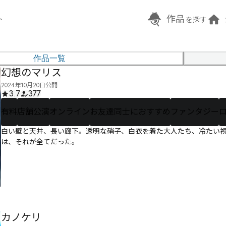
作品
ト
を探す
作品一覧
幻想のマリス
2024年10月20日公開
3.7
377
有料
店舗公演
オンライン
お友達同士におすすめ
ファンタジー
白い壁と天井、長い廊下。透明な硝子、白衣を着た大人たち、冷たい視線
は、それが全てだった。
カノケリ