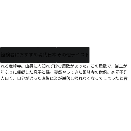
ー
経験者におすすめ
現代日本
その他テイスト
られる厳峰寺。山奥に人知れず佇む屋敷があった。この屋敷で、当主が
5年ぶりに帰郷した息子と孫。突然やってきた厳峰寺の僧侶。身元不詳
老人曰く、自分が通った直後に道が崩落し帰れなくなってしまったと言