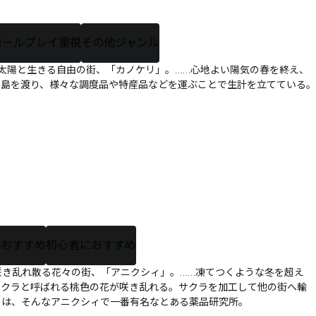
ロールプレイ重視
その他ジャンル
太陽と生きる自由の街、「カノケリ」。……心地よい陽気の春を終え、
と島を渡り、様々な調度品や特産品などを運ぶことで生計を立てている。
におすすめ
初心者におすすめ
咲き乱れ散る花々の街、「アニクシィ」。……凍てつくような冬を超え
サクラと呼ばれる桃色の花が咲き乱れる。サクラを加工して他の街へ輸
のは、そんなアニクシィで一番有名なとある薬品研究所。