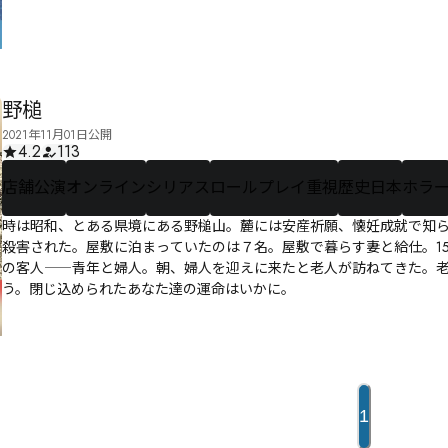
野槌
2021年11月01日公開
4.2
113
店舗公演
オンライン
シリアス
ロールプレイ重視
歴史日本
ホラ
時は昭和、とある県境にある野槌山。麓には安産祈願、懐妊成就で知
殺害された。屋敷に泊まっていたのは７名。屋敷で暮らす妻と給仕。1
の客人――青年と婦人。朝、婦人を迎えに来たと老人が訪ねてきた。
う。閉じ込められたあなた達の運命はいかに。
1