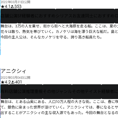
2022年03月31日公開
4.1
353
店舗公演
SF
経験者におすすめ
シリアス
お友達同士におすすめ
舞台は、3万の人を乗せ、街から街へと大海原を走る船。ここは、夏の
花々は散り、熱気を帯びていく。カノケリは海を漂う巨大な船だ。島
今回の主人公は、そんなカノケリを守る、誇り高き船員たち。
アニクシィ
2022年03月04日公開
4.2
401
有料
店舗公演
推理重視
その他ジャンル
その他テイスト
経験者
舞台は、とある山奥にある、人口10万人程の大きな街。ここは、春に
て、銀色に染まった世界が溶けていく。アニクシィでは、春になると
出することがアニクシィの主な収入源でもあった。今回の舞台となる