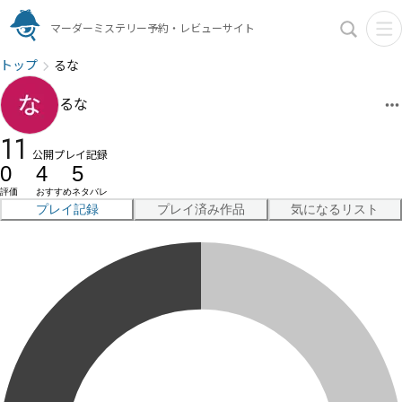
マーダーミステリー予約・レビューサイト
トップ
るな
るな
11
公開プレイ記録
0
4
5
評価
おすすめ
ネタバレ
プレイ記録
プレイ済み作品
気になるリスト