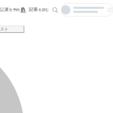
公演
記事
を予約
を読む
リスト