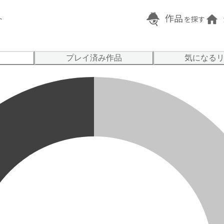
作品
ト
を探す
プレイ済み作品
気になる