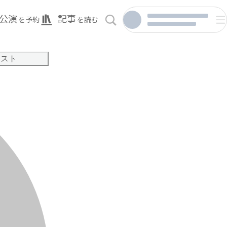
公演
記事
を予約
を読む
リスト