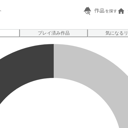
作品
ト
を探す
プレイ済み作品
気になる