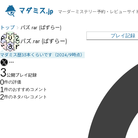
マーダーミステリー予約・レビューサイ
トップ
パズ.rar (ぱずらー)
プレイ記録
パズ.rar (ぱずらー)
マダミス歴35本くらいです（2024/9時点）
3
公開プレイ記録
0
件の
評価
1
件の
おすすめコメント
2
件の
ネタバレコメント