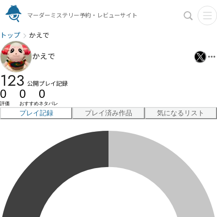
マーダーミステリー予約・レビューサイト
トップ
かえで
かえで
123
公開プレイ記録
0
0
0
評価
おすすめ
ネタバレ
プレイ記録
プレイ済み作品
気になるリスト