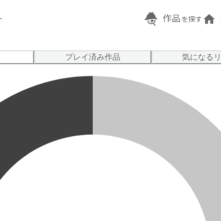
作品
ト
を探す
プレイ済み作品
気になる