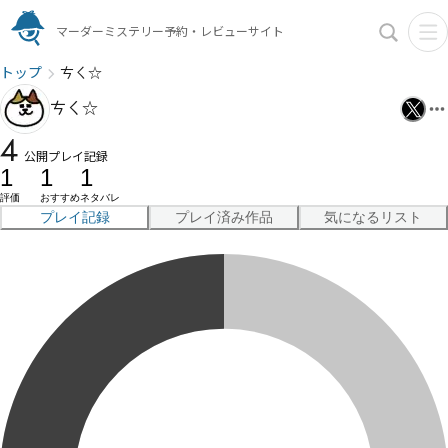
マーダーミステリー予約・レビューサイト
トップ
ㄘㄑ☆
ㄘㄑ☆
4
公開プレイ記録
1
1
1
評価
おすすめ
ネタバレ
プレイ記録
プレイ済み作品
気になるリスト