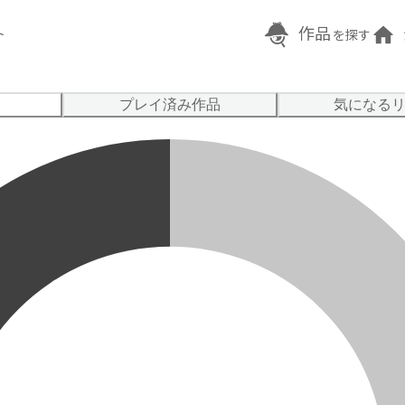
作品
ト
を探す
プレイ済み作品
気になる