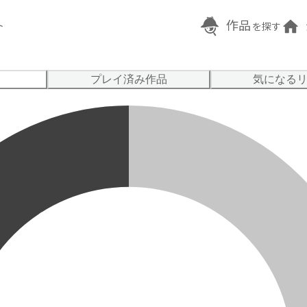
作品
ト
を探す
プレイ済み作品
気になる