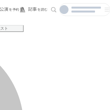
公演
記事
を予約
を読む
リスト