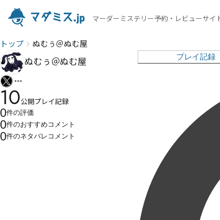
マーダーミステリー予約・レビューサイ
トップ
ぬむぅ＠ぬむ屋
プレイ記録
ぬむぅ＠ぬむ屋
10
公開プレイ記録
0
件の
評価
0
件の
おすすめコメント
0
件の
ネタバレコメント