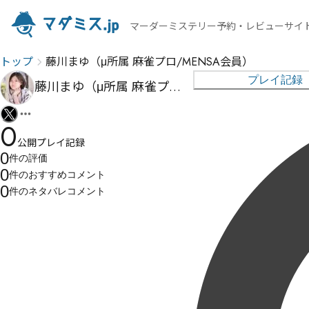
マーダーミステリー予約・レビューサイ
トップ
藤川まゆ（μ所属 麻雀プロ/MENSA会員）
プレイ記録
藤川まゆ（μ所属 麻雀プ
ロ/MENSA会員）
0
公開プレイ記録
0
件の
評価
0
件の
おすすめコメント
0
件の
ネタバレコメント