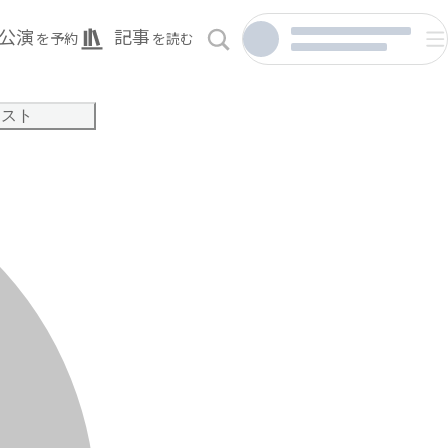
公演
記事
を予約
を読む
リスト