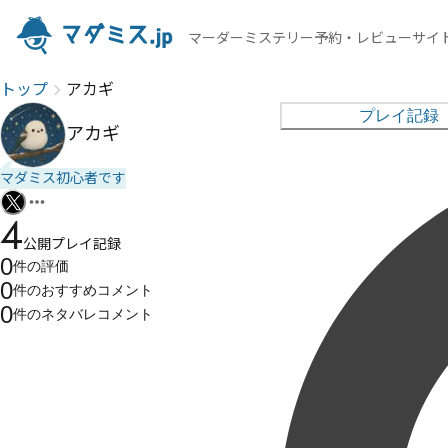
マーダーミステリー予約・レビューサイ
トップ
アカギ
プレイ記録
アカギ
マダミス初心者です
4
公開プレイ記録
0
件の
評価
0
件の
おすすめコメント
0
件の
ネタバレコメント