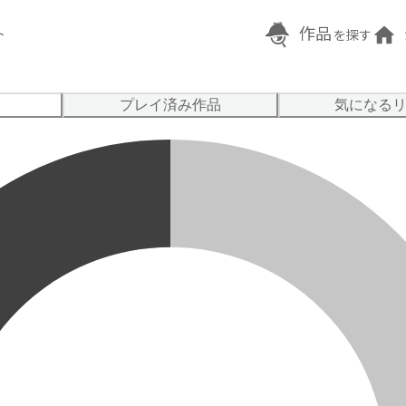
作品
ト
を探す
プレイ済み作品
気になる