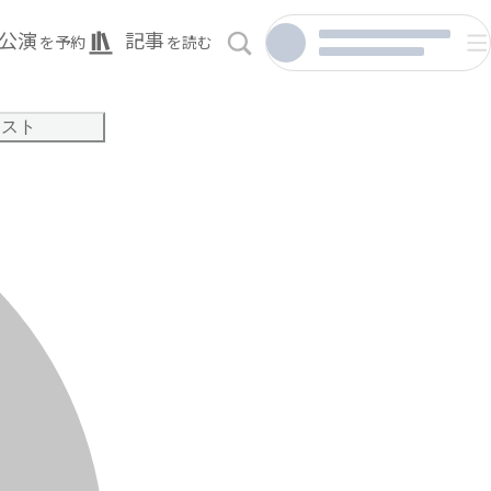
公演
記事
を予約
を読む
リスト