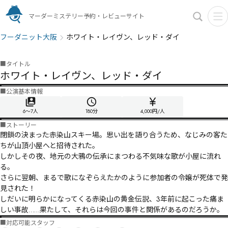
マーダーミステリー予約・レビューサイト
フーダニット大阪
ホワイト・レイヴン、レッド・ダイ
■
タイトル
ホワイト・レイヴン、レッド・ダイ
■
公演基本情報
6〜7人
180
分
4,000円/人
■
ストーリー
閉鎖の決まった赤染山スキー場。思い出を語り合うため、なじみの客た
ちが山頂小屋へと招待された。

しかしその夜、地元の大鴉の伝承にまつわる不気味な歌が小屋に流れ
る。

さらに翌朝、まるで歌になぞらえたかのように参加者の令嬢が死体で発
見された！

しだいに明らかになってくる赤染山の黄金伝説、3年前に起こった痛ま
しい事故……果たして、それらは今回の事件と関係があるのだろうか。
■
対応可能スタッフ