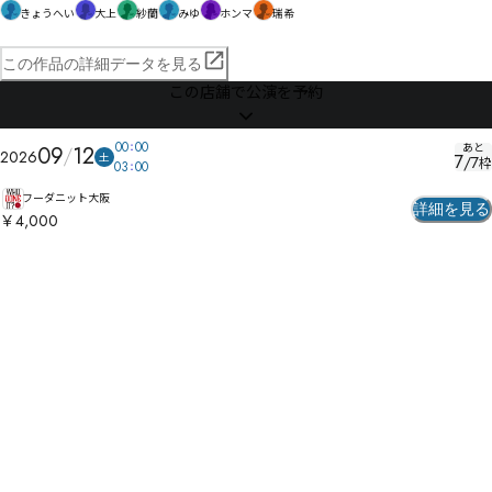
きょうへい
大上
紗蘭
みゆ
ホンマ
瑞希
この作品の詳細データを見る
この店舗で公演を予約
00
00
あと
09
12
2026
土
7
/
7
枠
03
00
フーダニット大阪
詳細を見る
￥4,000