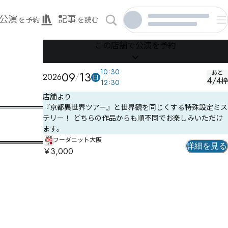
公演
記事
を予約
を読む
この店舗で公演を予約
10
30
09
13
あと
2026
日
4
/
4
枠
12
30
店舗より
『京都異世界ツアー』と世界観を同じくする特殊設定ミス
テリー！ どちらの作品からも順不同でお楽しみいただけ
ます。
フーダニット大阪
詳細を見る
￥3,000