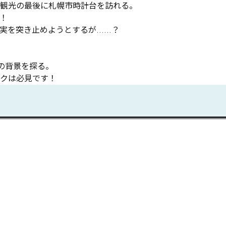
観光の最後に札幌市時計台を訪れる。



実を突き止めようとするが……？

背景を探る。

クは必見です！