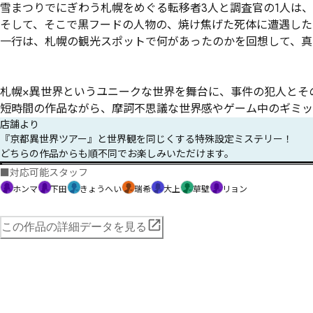
雪まつりでにぎわう札幌をめぐる転移者3人と調査官の1人は、
そして、そこで黒フードの人物の、焼け焦げた死体に遭遇した！
一行は、札幌の観光スポットで何があったのかを回想して、真
札幌×異世界というユニークな世界を舞台に、事件の犯人とその
短時間の作品ながら、摩訶不思議な世界感やゲーム中のギミッ
店舗より
『京都異世界ツアー』と世界観を同じくする特殊設定ミステリー！

どちらの作品からも順不同でお楽しみいただけます。
■
対応可能スタッフ
ホンマ
下田
きょうへい
瑞希
大上
草壁
リョン
この作品の詳細データを見る