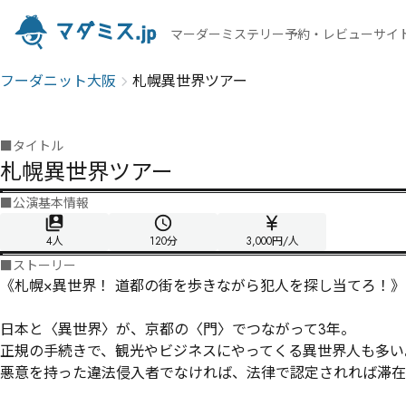
マーダーミステリー予約・レビューサイ
フーダニット大阪
札幌異世界ツアー
■
タイトル
札幌異世界ツアー
■
公演基本情報
4人
120
分
3,000円/人
■
ストーリー
《札幌×異世界！ 道都の街を歩きながら犯人を探し当てろ！》

日本と〈異世界〉が、京都の〈門〉でつながって3年。

正規の手続きで、観光やビジネスにやってくる異世界人も多い
悪意を持った違法侵入者でなければ、法律で認定されれば滞在