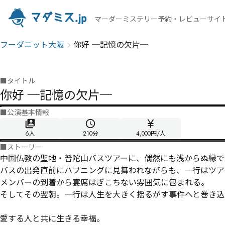
マーダーミステリー予約・レビューサイ
フーダニット大阪
你好 ─記憶の欠片─
■
タイトル
你好 ─記憶の欠片─
■
公演基本情報
6人
210
分
4,000円/人
■
ストーリー
中国仏教の聖地・普陀山バスツアーに、偶然にも浅からぬ縁で
バスの出発直前にハプニングに見舞われながらも、一行はツア
メンバーの到着から宴席はぎこちない雰囲気に包まれる。

そしてその翌朝。一行は人生を大きく揺るがす事件へと巻き込
愛する人と共に生きる幸福。
