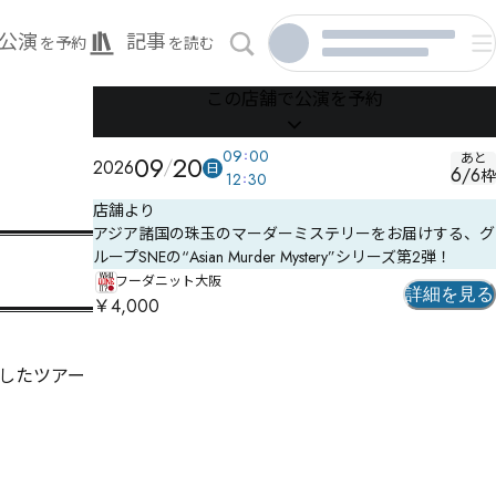
公演
記事
を予約
を読む
この店舗で公演を予約
09
00
09
20
あと
2026
日
6
/
6
枠
12
30
店舗より
アジア諸国の珠玉のマーダーミステリーをお届けする、グ
ループSNEの“Asian Murder Mystery”シリーズ第2弾！
フーダニット大阪
詳細を見る
￥4,000
したツアー