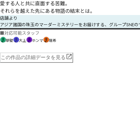
愛する人と共に直面する苦難。

それらを越えた先にある物語の結末とは。
店舗より
アジア諸国の珠玉のマーダーミステリーをお届けする、グループSNEの“Asian M
■
対応可能スタッフ
草壁
大上
ホンマ
瑞希
この作品の詳細データを見る