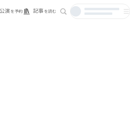
公演
記事
を予約
を読む