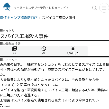
マーダーミステリー予約・レビューサイト
探偵キャンプ横浜駅前店
スパイス工場殺人事件
■
タイトル
スパイス工場殺人事件
■
公演基本情報
4人
-
分
3,000円/人
■
ストーリー
近未来の日本。「味覚アセンション」をはじめとするスパイスによる精
神・肉体への効能が認知され、空前のスパイスブームがおとずれてい
た。

大量消費により枯渇寸前となったスパイスは、その貴重性から金
（GOLD）と同等の扱いとなっている。

スパイスを製造・研究開発するスパイス工場に勤務する4人は、勤務中
に工場長の死に遭遇する。

工場長はスパイス製造で使用される巨大ミルにより粉砕されてい
た……。