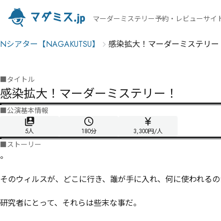
マーダーミステリー予約・レビューサイ
Nシアター【NAGAKUTSU】
感染拡大！マーダーミステリー
■
タイトル
感染拡大！マーダーミステリー！
■
公演基本情報
5人
180
分
3,300円/人
■
ストーリー
―――。

そのウィルスが、どこに行き、誰が手に入れ、何に使われるのか
研究者にとって、それらは些末な事だ。
