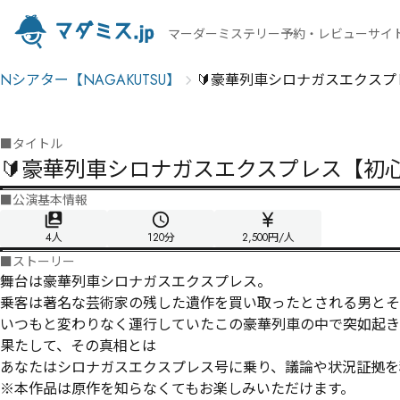
マーダーミステリー予約・レビューサイ
Nシアター【NAGAKUTSU】
🔰豪華列車シロナガスエクス
■
タイトル
🔰豪華列車シロナガスエクスプレス【初
■
公演基本情報
4人
120
分
2,500円/人
■
ストーリー
舞台は豪華列車シロナガスエクスプレス。

乗客は著名な芸術家の残した遺作を買い取ったとされる男とその護
いつもと変わりなく運行していたこの豪華列車の中で突如起き
果たして、その真相とは―――

あなたはシロナガスエクスプレス号に乗り、議論や状況証拠を
※本作品は原作を知らなくてもお楽しみいただけます。