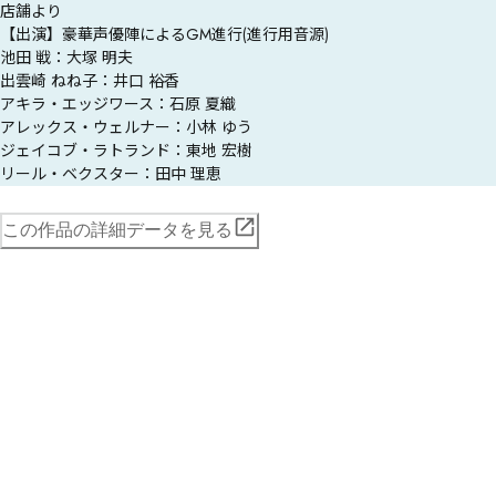
店舗より
【出演】豪華声優陣によるGM進行(進行用音源)

池田 戦：大塚 明夫

出雲崎 ねね子：井口 裕香

アキラ・エッジワース：石原 夏織

アレックス・ウェルナー：小林 ゆう

ジェイコブ・ラトランド：東地 宏樹

リール・ベクスター：田中 理恵
この作品の詳細データを見る