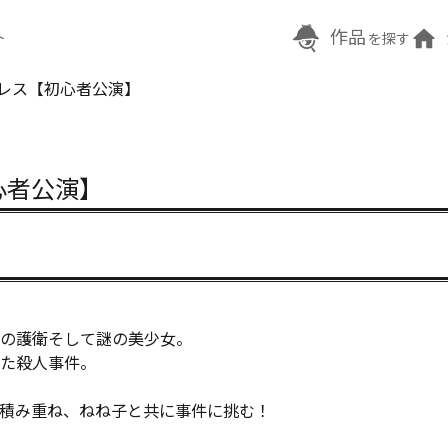
作品
ト
を探す
プレス【初心者公演】
心者公演】
衛―――そして謎の美少女。

た殺人事件。

積み重ね、ねね子と共に事件に挑む！
