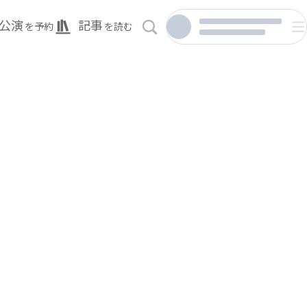
公演
記事
を予約
を読む