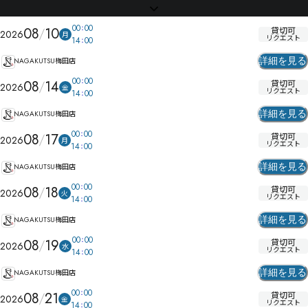
00
00
08
10
貸切可
2026
月
リクエスト
14
00
詳細を見る
NAGAKUTSU梅田店
00
00
08
14
貸切可
2026
金
リクエスト
14
00
詳細を見る
NAGAKUTSU梅田店
00
00
08
17
貸切可
2026
月
リクエスト
14
00
詳細を見る
NAGAKUTSU梅田店
00
00
08
18
貸切可
2026
火
リクエスト
14
00
詳細を見る
NAGAKUTSU梅田店
00
00
08
19
貸切可
2026
水
リクエスト
14
00
詳細を見る
NAGAKUTSU梅田店
00
00
08
21
貸切可
2026
金
リクエスト
14
00