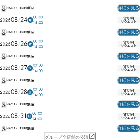
詳細を見る
NAGAKUTSU梅田店
00
00
08
24
貸切可
2026
月
リクエスト
14
00
詳細を見る
NAGAKUTSU梅田店
00
00
08
26
貸切可
2026
水
リクエスト
14
00
詳細を見る
NAGAKUTSU梅田店
00
00
08
27
貸切可
2026
木
リクエスト
14
00
詳細を見る
NAGAKUTSU梅田店
00
00
08
28
貸切可
2026
金
リクエスト
14
00
詳細を見る
NAGAKUTSU梅田店
00
00
08
31
貸切可
2026
月
リクエスト
14
00
詳細を見る
NAGAKUTSU梅田店
グループ全店舗の公演