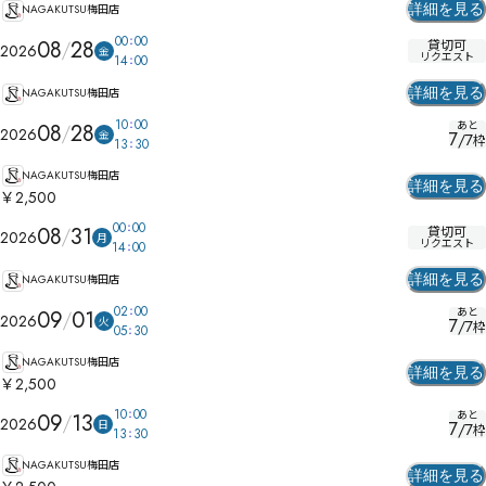
詳細を見る
NAGAKUTSU梅田店
00
00
08
28
貸切可
2026
金
リクエスト
14
00
詳細を見る
NAGAKUTSU梅田店
10
00
あと
08
28
2026
金
7
/
7
枠
13
30
NAGAKUTSU梅田店
詳細を見る
￥2,500
00
00
08
31
貸切可
2026
月
リクエスト
14
00
詳細を見る
NAGAKUTSU梅田店
02
00
あと
09
01
2026
火
7
/
7
枠
05
30
NAGAKUTSU梅田店
詳細を見る
￥2,500
10
00
あと
09
13
2026
日
7
/
7
枠
13
30
NAGAKUTSU梅田店
詳細を見る