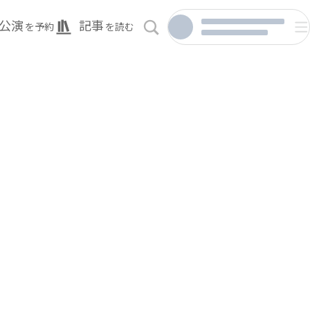
公演
記事
を予約
を読む