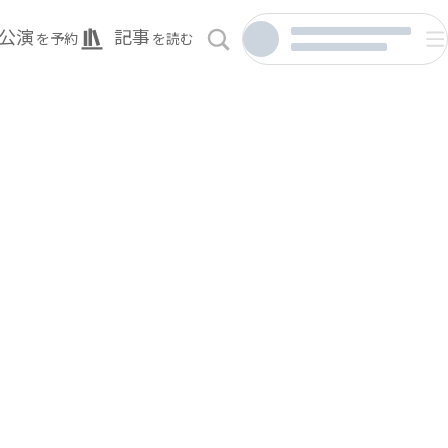
公演
記事
を予約
を読む