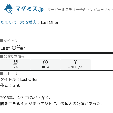
マーダーミステリー予約・レビューサイ
たまりば 水道橋店
Last Offer
■
タイトル
Last Offer
■
公演基本情報
12人
180
分
5,500円/人
■
ストーリー
タイトル：Last Offer

作者：える

2015年、シカゴの地下深く、

闇を生きる４人が集うアジトに、依頼人の死体があった。
