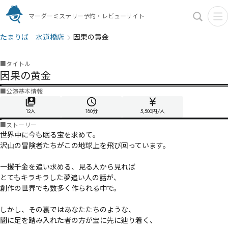
マーダーミステリー予約・レビューサイト
たまりば 水道橋店
因果の黄金
■
タイトル
因果の黄金
■
公演基本情報
12人
180
分
5,500円/人
■
ストーリー
世界中に今も眠る宝を求めて。

沢山の冒険者たちがこの地球上を飛び回っています。

一攫千金を追い求める、見る人から見れば

とてもキラキラした夢追い人の話が、

創作の世界でも数多く作られる中で。

しかし、その裏ではあなたたちのような、

闇に足を踏み入れた者の方が宝に先に辿り着く、
