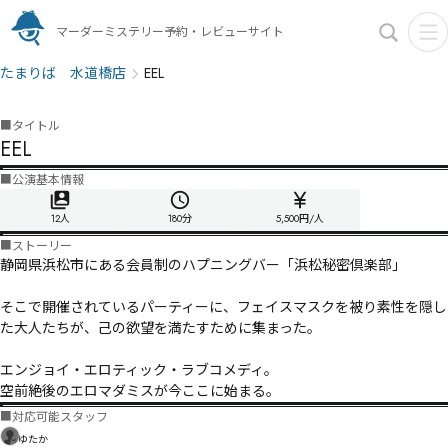
マーダーミステリー予約・レビューサイト
たまりば 水道橋店
EEL
■
タイトル
EEL
■
公演基本情報
12人
180
分
5,500円/人
■
ストーリー
静岡県浜松市にある会員制のハプニングバー「浜松秘密倶楽部」

そこで開催されているパーティーに、フェイスマスクを被り素性を隠し
た大人たちが、己の欲望を満たすために集まった。

エンジョイ・エロティック・ラブコメディ。

空前絶後のエロマダミスが今ここに始まる。
■
対応可能スタッフ
ゆたか