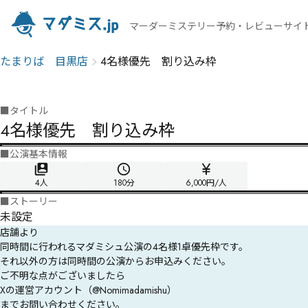
マーダーミステリー予約・レビューサイ
たまりば 目黒店
4名様優先 割り込み枠
■
タイトル
4名様優先 割り込み枠
■
公演基本情報
4人
180
分
6,000円/人
■
ストーリー
未設定
店舗より
同時間に行われるマダミシュ公演の4名様1卓優先枠です。

それ以外の方は同時間の公演からお申込みください。

ご不明な点がございましたら

Xの運営アカウント（@Nomimadamishu）

までお問い合わせください。