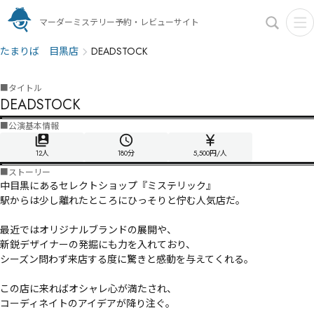
マーダーミステリー予約・レビューサイト
たまりば 目黒店
DEADSTOCK
■
タイトル
DEADSTOCK
■
公演基本情報
12人
180
分
5,500円/人
■
ストーリー
中目黒にあるセレクトショップ『ミステリック』

駅からは少し離れたところにひっそりと佇む人気店だ。

最近ではオリジナルブランドの展開や、

新鋭デザイナーの発掘にも力を入れており、

シーズン問わず来店する度に驚きと感動を与えてくれる。

この店に来ればオシャレ心が満たされ、

コーディネイトのアイデアが降り注ぐ。
