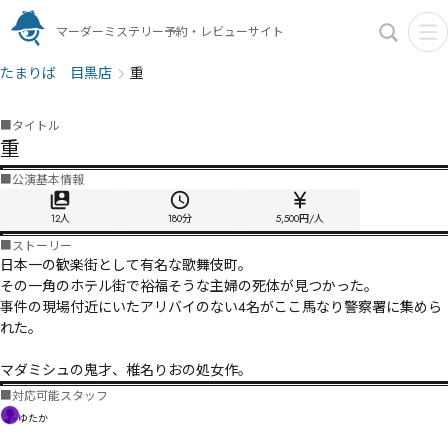
マーダーミステリー予約・レビューサイト
たまりば 目黒店
重
■
タイトル
重
■
公演基本情報
12人
180
分
5,500円/人
■
ストーリー
日本一の歓楽街として有名な歌舞伎町。

その一角のホテル街で裕福そうな主婦の死体が見つかった。

事件の現場付近にいたアリバイのない4名がここ馬なり警察署に集めら
れた。

■
対応可能スタッフ
ゆたか