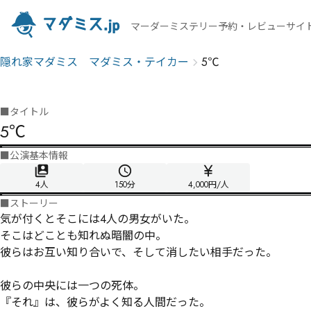
マーダーミステリー予約・レビューサイ
隠れ家マダミス マダミス・テイカー
5℃
■
タイトル
5℃
■
公演基本情報
4人
150
分
4,000円/人
■
ストーリー
気が付くとそこには4人の男女がいた。

そこはどことも知れぬ暗闇の中。

彼らはお互い知り合いで、そして消したい相手だった。

彼らの中央には一つの死体。

『それ』は、彼らがよく知る人間だった。
