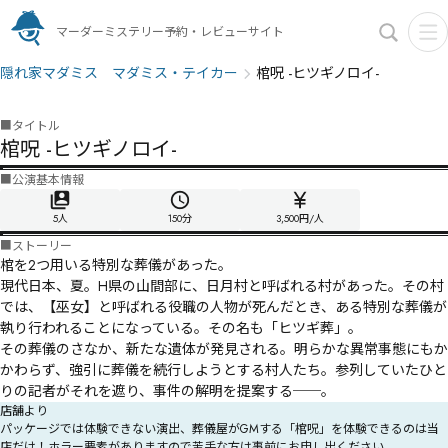
マーダーミステリー予約・レビューサイト
隠れ家マダミス マダミス・テイカー
棺呪 -ヒツギノロイ-
■
タイトル
棺呪 -ヒツギノロイ-
■
公演基本情報
5人
150
分
3,500円/人
■
ストーリー
棺を2つ用いる特別な葬儀があった。

現代日本、夏。H県の山間部に、日月村と呼ばれる村があった。その村
では、【巫女】と呼ばれる役職の人物が死んだとき、ある特別な葬儀が
執り行われることになっている。その名も「ヒツギ葬」。

その葬儀のさなか、新たな遺体が発見される。明らかな異常事態にもか
かわらず、強引に葬儀を続行しようとする村人たち。参列していたひと
りの記者がそれを遮り、事件の解明を提案する──。 
店舗より
パッケージでは体験できない演出、葬儀屋がGMする「棺呪」を体験できるのは当
店だけ！ホラー要素がありますので苦手な方は事前にお申し出ください。