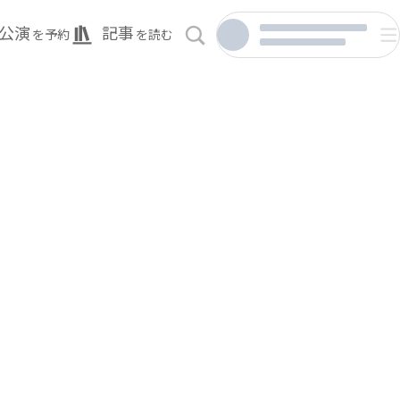
公演
記事
を予約
を読む