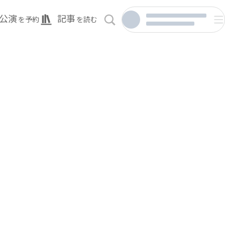
公演
記事
を予約
を読む