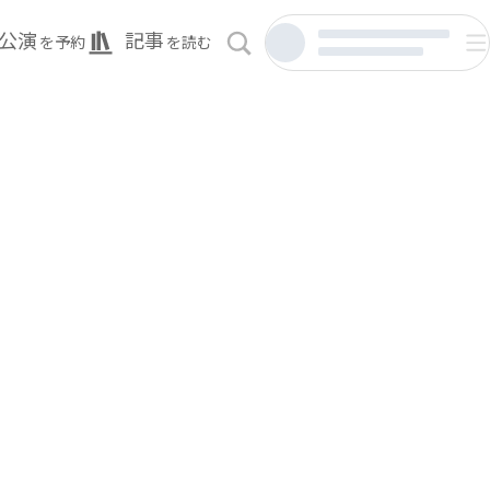
公演
記事
を予約
を読む