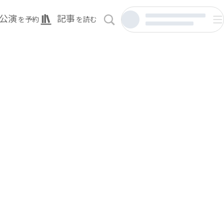
公演
記事
を予約
を読む