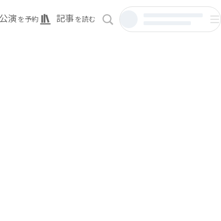
公演
記事
を予約
を読む