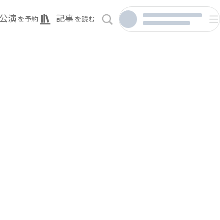
公演
記事
を予約
を読む