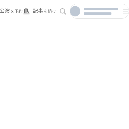
公演
記事
を予約
を読む