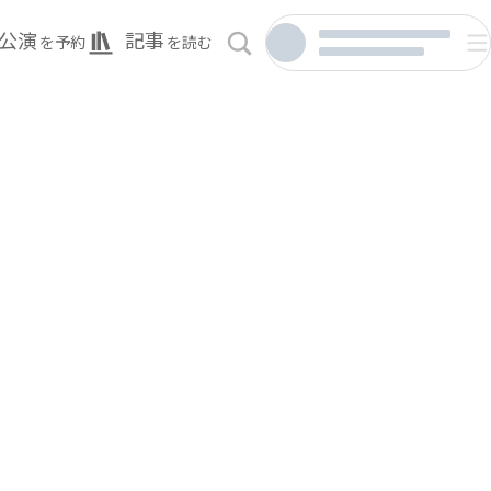
公演
記事
を予約
を読む