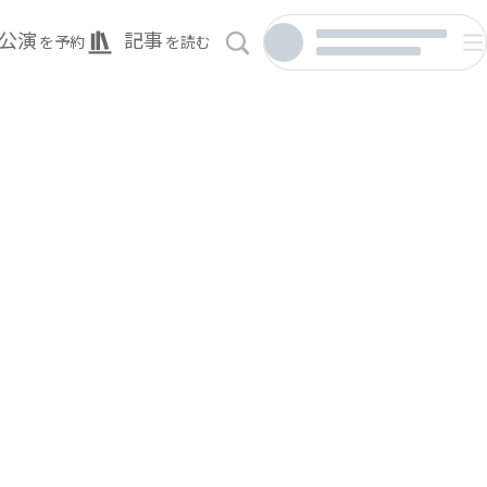
公演
記事
を予約
を読む