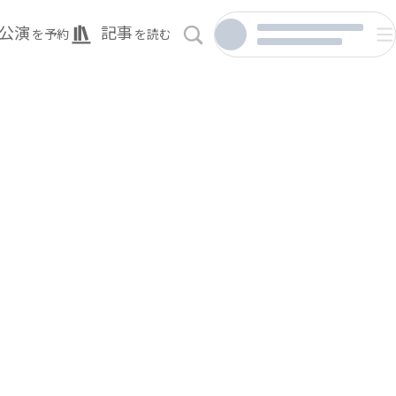
公演
記事
を予約
を読む