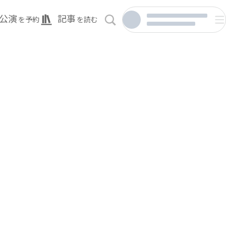
公演
記事
を予約
を読む