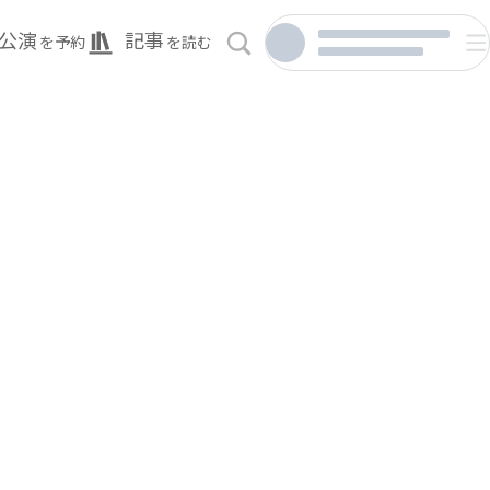
公演
記事
を予約
を読む