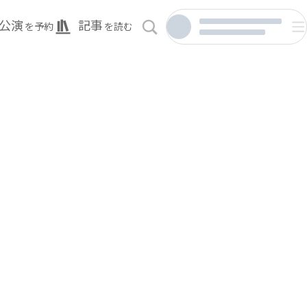
公演
記事
を予約
を読む